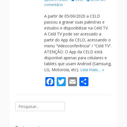
on
comentário
A partir de 05/06/2020 a CELD
passou a gravar suas palestras e
estudos e disponibilizar na Celd TV.
A Celd TV pode ser acessado a
partir do App da CELD, acessando o
menu “Videoconferência” / “Celd TV“.
ATENÇÃO: O App da CELD está
disponível apenas para celulares e
tablets que usam Android (Samsung,
LG, Motorola, etc).
Leia mais… »
F
T
E
S
ac
w
m
h
e
itt
ai
ar
Pesquisar
b
er
l
e
por:
o
o