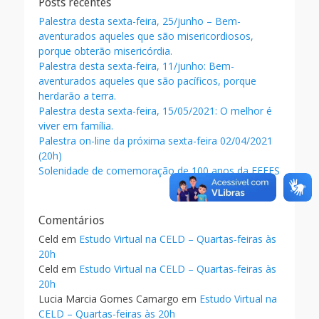
Posts recentes
k
Palestra desta sexta-feira, 25/junho – Bem-
aventurados aqueles que são misericordiosos,
porque obterão misericórdia.
Palestra desta sexta-feira, 11/junho: Bem-
aventurados aqueles que são pacíficos, porque
herdarão a terra.
Palestra desta sexta-feira, 15/05/2021: O melhor é
viver em família.
Palestra on-line da próxima sexta-feira 02/04/2021
(20h)
Solenidade de comemoração de 100 anos da FEEES
Comentários
Celd
em
Estudo Virtual na CELD – Quartas-feiras às
20h
Celd
em
Estudo Virtual na CELD – Quartas-feiras às
20h
Lucia Marcia Gomes Camargo
em
Estudo Virtual na
CELD – Quartas-feiras às 20h