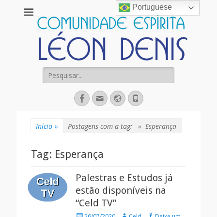
Portuguese
Comunidade
Espírita Léon
Denis
Pesquisar
por:
Facebook
Email
Website
Fone
Início
»
Postagens com a tag: »
Esperança
Tag:
Esperança
Palestras e Estudos já
estão disponíveis na
“Celd TV”
Posted
Autor
26/07/2020
Celd
Deixe um