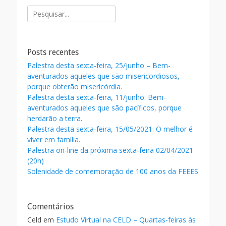
e
itt
ai
ar
Pesquisar
b
er
l
e
por:
o
o
Posts recentes
k
Palestra desta sexta-feira, 25/junho – Bem-
aventurados aqueles que são misericordiosos,
porque obterão misericórdia.
Palestra desta sexta-feira, 11/junho: Bem-
aventurados aqueles que são pacíficos, porque
herdarão a terra.
Palestra desta sexta-feira, 15/05/2021: O melhor é
viver em família.
Palestra on-line da próxima sexta-feira 02/04/2021
(20h)
Solenidade de comemoração de 100 anos da FEEES
Comentários
Celd
em
Estudo Virtual na CELD – Quartas-feiras às