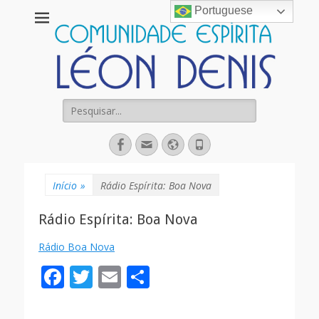
Portuguese
Comunidade
Espírita Léon
Denis
Pesquisar
por:
Facebook
Email
Website
Fone
Início
»
Rádio Espírita: Boa Nova
Rádio Espírita: Boa Nova
Rádio Boa Nova
F
T
E
S
ac
w
m
h