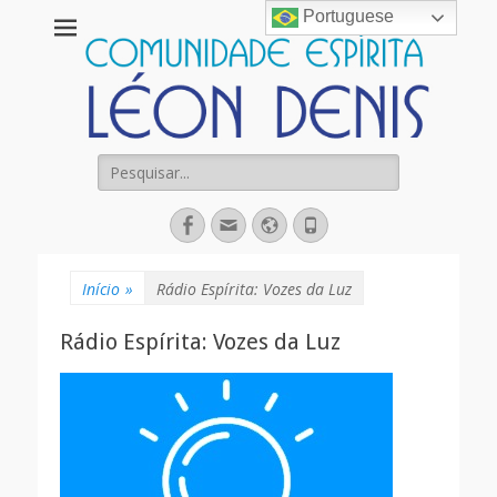
Portuguese
Comunidade
Espírita Léon
Denis
Pesquisar
por:
Facebook
Email
Website
Fone
Início
»
Rádio Espírita: Vozes da Luz
Rádio Espírita: Vozes da Luz