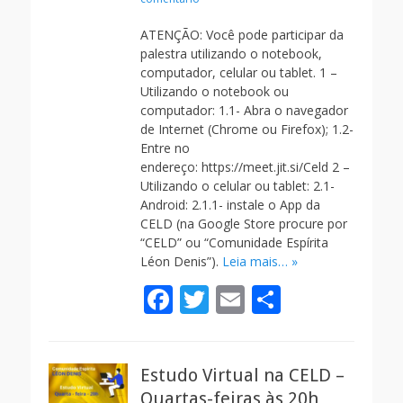
k
ATENÇÃO: Você pode participar da
palestra utilizando o notebook,
computador, celular ou tablet. 1 –
Utilizando o notebook ou
computador: 1.1- Abra o navegador
de Internet (Chrome ou Firefox); 1.2-
Entre no
endereço: https://meet.jit.si/Celd 2 –
Utilizando o celular ou tablet: 2.1-
Android: 2.1.1- instale o App da
CELD (na Google Store procure por
“CELD” ou “Comunidade Espírita
Léon Denis”).
Leia mais… »
F
T
E
S
ac
w
m
h
e
itt
ai
ar
Estudo Virtual na CELD –
b
er
l
e
Quartas-feiras às 20h