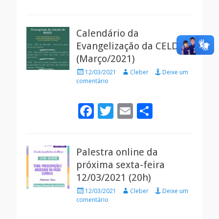
ac
w
m
h
e
itt
ai
ar
Calendário da
b
er
l
e
Evangelização da CELD
o
(Março/2021)
o
Posted
Autor
12/03/2021
Cleber
Deixe um
k
on
comentário
F
T
E
S
ac
w
m
h
e
itt
ai
ar
Palestra online da
b
er
l
e
próxima sexta-feira
o
12/03/2021 (20h)
o
Posted
Autor
12/03/2021
Cleber
Deixe um
k
on
comentário