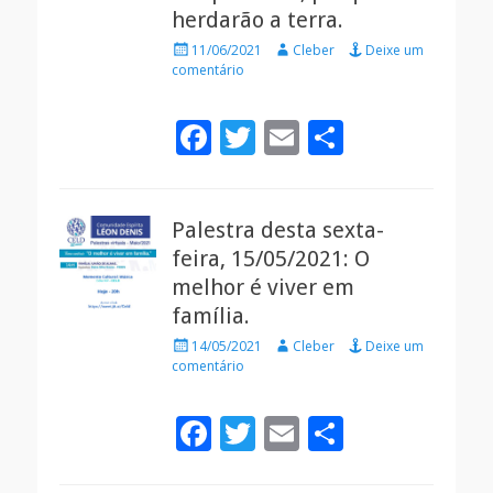
k
herdarão a terra.
Posted
Autor
11/06/2021
Cleber
Deixe um
on
comentário
F
T
E
S
ac
w
m
h
e
itt
ai
ar
Palestra desta sexta-
b
er
l
e
feira, 15/05/2021: O
o
melhor é viver em
o
família.
k
Posted
Autor
14/05/2021
Cleber
Deixe um
on
comentário
F
T
E
S
ac
w
m
h