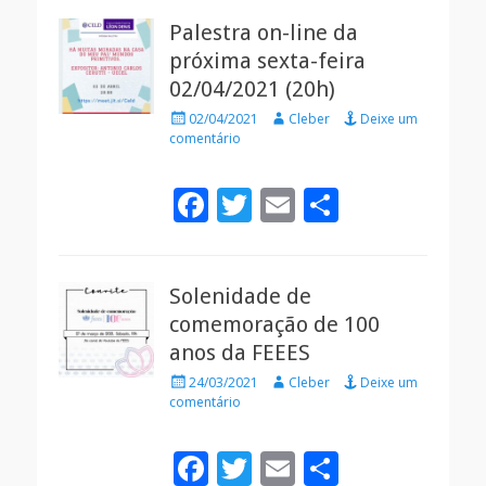
e
itt
ai
ar
Palestra on-line da
b
er
l
e
próxima sexta-feira
o
02/04/2021 (20h)
o
Posted
Autor
02/04/2021
Cleber
Deixe um
k
on
comentário
F
T
E
S
ac
w
m
h
e
itt
ai
ar
Solenidade de
b
er
l
e
comemoração de 100
o
anos da FEEES
o
Posted
Autor
24/03/2021
Cleber
Deixe um
k
on
comentário
F
T
E
S