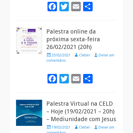
F
T
E
S
ac
w
m
h
e
itt
ai
ar
Palestra online da
b
er
l
e
próxima sexta-feira
o
26/02/2021 (20h)
o
Posted
Autor
25/02/2021
Cleber
Deixe um
k
on
comentário
F
T
E
S
ac
w
m
h
e
itt
ai
ar
Palestra Virtual na CELD
b
er
l
e
– Hoje (19/02/2021 – 20h)
o
– Mediunidade com Jesus
o
Posted
Autor
19/02/2021
Cleber
Deixe um
on
comentário