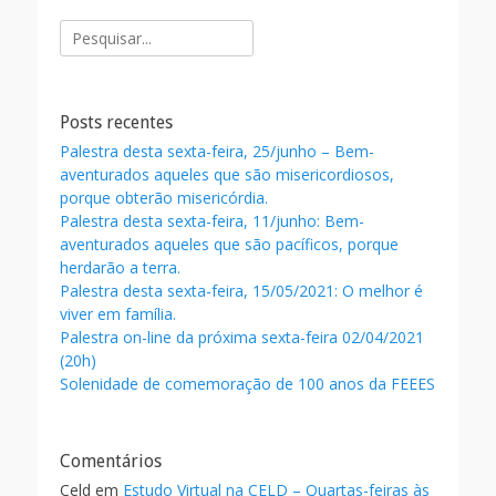
b
er
l
e
de
o
Pesquisar
posts
por:
o
k
Posts recentes
Palestra desta sexta-feira, 25/junho – Bem-
aventurados aqueles que são misericordiosos,
porque obterão misericórdia.
Palestra desta sexta-feira, 11/junho: Bem-
aventurados aqueles que são pacíficos, porque
herdarão a terra.
Palestra desta sexta-feira, 15/05/2021: O melhor é
viver em família.
Palestra on-line da próxima sexta-feira 02/04/2021
(20h)
Solenidade de comemoração de 100 anos da FEEES
Comentários
Celd
em
Estudo Virtual na CELD – Quartas-feiras às