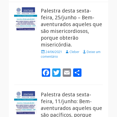
Palestra desta sexta-
feira, 25/junho – Bem-
aventurados aqueles que
são misericordiosos,
porque obterão
misericórdia.
Posted
Autor
24/06/2021
Cleber
Deixe um
on
comentário
F
T
E
S
ac
w
m
h
e
itt
ai
ar
Palestra desta sexta-
b
er
l
e
feira, 11/junho: Bem-
o
aventurados aqueles que
o
são pacíficos, porque