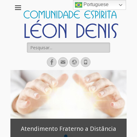
Portuguese
Comunidade
Espírita Léon
Denis
Pesquisar
por:
Facebook
Email
Website
Fone
Atendimento Fraterno a Distância
•
•
Postada