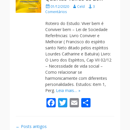
o
Posted
Autor
01/12/2020
Celd
3
o
on
Comentários
k
Roteiro do Estudo: Viver bem é
Conviver bem – Lei de Sociedade
Referências: Livro Conviver e
Melhorar ( Francisco do espírito
santo Neto ditado pelos espíritos
Lourdes Catharine e Batuíra) Livro:
O Livro dos Espíritos, Cap VII 02/12
– Necessidade de vida social –
Como relacionar se
harmonicamente com diferentes
personalidades. Estudos: item 1,
Perg.
Leia mais… »
F
T
E
S
ac
w
m
h
e
itt
ai
ar
Navegação
←
Posts antigos