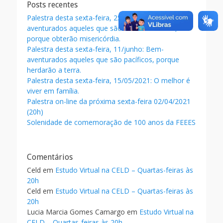
o
Posts recentes
k
Palestra desta sexta-feira, 25/junho – Bem-
aventurados aqueles que são misericordiosos,
porque obterão misericórdia.
Palestra desta sexta-feira, 11/junho: Bem-
aventurados aqueles que são pacíficos, porque
herdarão a terra.
Palestra desta sexta-feira, 15/05/2021: O melhor é
viver em família.
Palestra on-line da próxima sexta-feira 02/04/2021
(20h)
Solenidade de comemoração de 100 anos da FEEES
Comentários
Celd
em
Estudo Virtual na CELD – Quartas-feiras às
20h
Celd
em
Estudo Virtual na CELD – Quartas-feiras às
20h
Lucia Marcia Gomes Camargo
em
Estudo Virtual na
CELD – Quartas-feiras às 20h