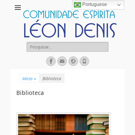
Portuguese
Comunidade
Espírita Léon
Denis
Pesquisar
por:
Facebook
Email
Website
Fone
Início
»
Biblioteca
Biblioteca