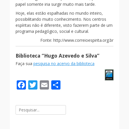
papel somente iria surgir muito mais tarde.
Hoje, elas estão espalhadas no mundo inteiro,
possibilitando muito conhecimento. Nos centros
espíritas não é diferente, visto fazerem parte de um
programa pedagógico, social e cultural.
Fonte: http://www.correioespirita.org.br
Biblioteca “Hugo Azevedo e Silva”
Faça sua
pesquisa no acervo da biblioteca
F
T
E
S
ac
w
m
h
e
itt
ai
ar
Pesquisar
b
er
l
e
por:
o