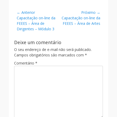
ac
w
m
h
e
itt
ai
ar
Navegação
← Anterior
Próximo →
b
er
l
e
Post
Próximo
Capacitação on-line da
Capacitação on-line da
de
o
anterior:
post:
FEEES – Área de
FEEES – Área de Artes
Post
Dirigentes – Módulo 3
o
k
Deixe um comentário
O seu endereço de e-mail não será publicado.
Campos obrigatórios são marcados com
*
Comentário
*