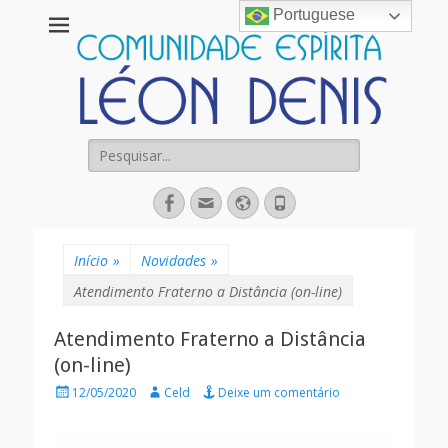
Portuguese
Comunidade
Espírita Léon
Denis
Pesquisar
por:
Facebook
Email
Website
Fone
Início
»
Novidades
»
Atendimento Fraterno a Distância (on-line)
Atendimento Fraterno a Distância
(on-line)
Posted
Autor
12/05/2020
Celd
Deixe um comentário
on