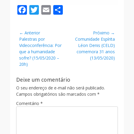
F
T
E
S
ac
w
m
h
e
itt
ai
ar
Navegação
← Anterior
Próximo →
b
er
l
e
Post
Próximo
Palestras por
Comunidade Espírita
de
o
anterior:
post:
Videoconferência: Por
Léon Denis (CELD)
Post
que a humanidade
comemora 31 anos
o
sofre? (15/05/2020 –
(13/05/2020)
k
20h)
Deixe um comentário
O seu endereço de e-mail não será publicado.
Campos obrigatórios são marcados com
*
Comentário
*