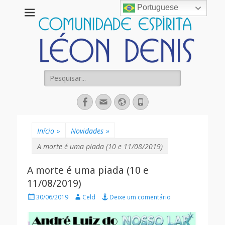
Portuguese
Comunidade
Espírita Léon
Denis
Pesquisar
por:
Facebook
Email
Website
Fone
Início
»
Novidades
»
A morte é uma piada (10 e 11/08/2019)
A morte é uma piada (10 e
11/08/2019)
Posted
Autor
30/06/2019
Celd
Deixe um comentário
on