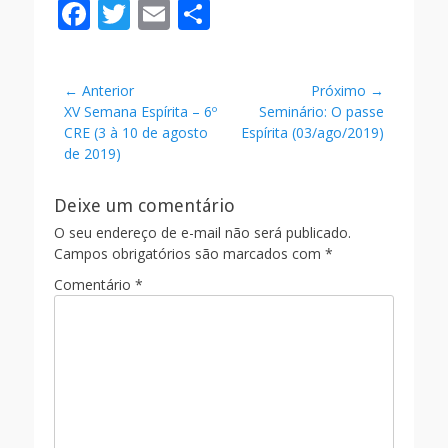
F
T
E
S
ac
w
m
h
e
itt
ai
ar
Navegação
← Anterior
Próximo →
b
er
l
e
Post
Próximo
XV Semana Espírita – 6º
Seminário: O passe
de
o
anterior:
post:
CRE (3 à 10 de agosto
Espírita (03/ago/2019)
Post
de 2019)
o
k
Deixe um comentário
O seu endereço de e-mail não será publicado.
Campos obrigatórios são marcados com
*
Comentário
*