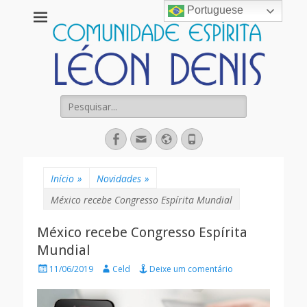
Portuguese
Comunidade
Espírita Léon
Denis
Pesquisar
por:
Facebook
Email
Website
Fone
Início
»
Novidades
»
México recebe Congresso Espírita Mundial
México recebe Congresso Espírita
Mundial
Posted
Autor
11/06/2019
Celd
Deixe um comentário
on