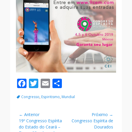
F
T
E
S
ac
w
m
h
Tags:
Congresso
,
Espiritismo
,
Mundial
e
itt
ai
ar
b
er
l
e
Navegação
← Anterior
Próximo →
o
Post
Próximo
19º Congresso Espírita
Congresso Espírita de
de
anterior:
post:
do Estado do Ceará –
o
Dourados
Post