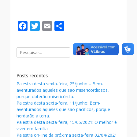
F
T
E
S
ac
w
m
h
e
itt
ai
ar
Pesquisar
b
er
l
e
por:
o
o
Posts recentes
k
Palestra desta sexta-feira, 25/junho – Bem-
aventurados aqueles que são misericordiosos,
porque obterão misericórdia.
Palestra desta sexta-feira, 11/junho: Bem-
aventurados aqueles que são pacíficos, porque
herdarão a terra.
Palestra desta sexta-feira, 15/05/2021: O melhor é
viver em família.
Palestra on-line da próxima sexta-feira 02/04/2021