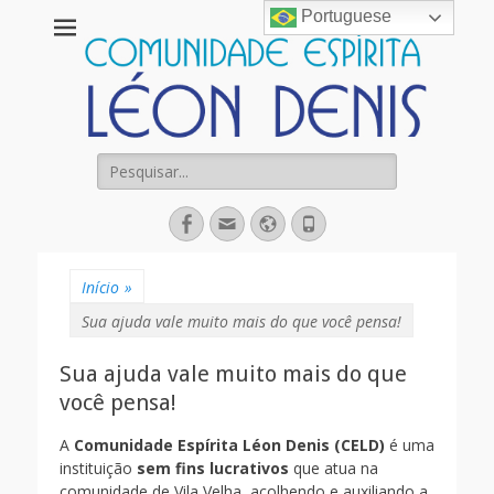
Portuguese
Comunidade
Espírita Léon
Denis
Pesquisar
por:
Facebook
Email
Website
Fone
Início
»
Sua ajuda vale muito mais do que você pensa!
Sua ajuda vale muito mais do que
você pensa!
A
Comunidade Espírita Léon Denis (CELD)
é uma
instituição
sem fins lucrativos
que atua na
comunidade de Vila Velha, acolhendo e auxiliando a