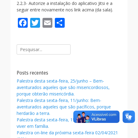
2.2.3- Autorize a instalação do aplicativo Jitsi e a
seguir entre novamente nos link acima (da sala).
F
T
E
S
ac
w
m
h
e
itt
ai
ar
Pesquisar
b
er
l
e
por:
o
o
Posts recentes
k
Palestra desta sexta-feira, 25/junho – Bem-
aventurados aqueles que são misericordiosos,
porque obterão misericórdia.
Palestra desta sexta-feira, 11/junho: Bem-
aventurados aqueles que são pacíficos, porque
herdarão a terra.
Palestra desta sexta-feira, 15/05/2021: O melhor é
viver em família.
Palestra on-line da próxima sexta-feira 02/04/2021