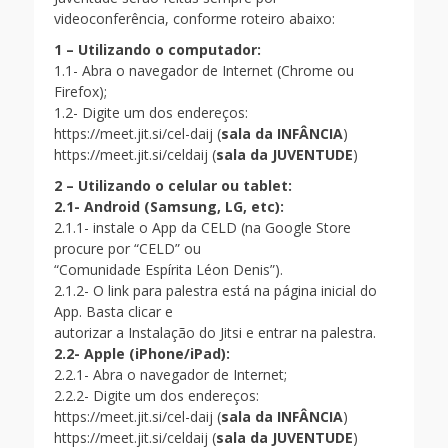
videoconferência, conforme roteiro abaixo:
1 – Utilizando o computador:
1.1- Abra o navegador de Internet (Chrome ou
Firefox);
1.2- Digite um dos endereços:
https://meet.jit.si/cel-daij (
sala da INFÂNCIA
)
https://meet.jit.si/celdaij (
sala da JUVENTUDE
)
2 – Utilizando o celular ou tablet:
2.1- Android (Samsung, LG, etc):
2.1.1- instale o App da CELD (na Google Store
procure por “CELD” ou
“Comunidade Espírita Léon Denis”).
2.1.2- O link para palestra está na página inicial do
App. Basta clicar e
autorizar a Instalação do Jitsi e entrar na palestra.
2.2- Apple (iPhone/iPad):
2.2.1- Abra o navegador de Internet;
2.2.2- Digite um dos endereços:
https://meet.jit.si/cel-daij (
sala da INFÂNCIA
)
https://meet.jit.si/celdaij (
sala da JUVENTUDE
)