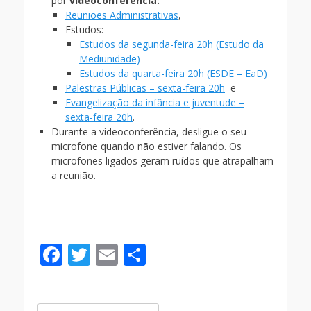
por
videoconferência:
Reuniões Administrativas
,
Estudos:
Estudos da segunda-feira 20h (Estudo da
Mediunidade)
Estudos da quarta-feira 20h (ESDE – EaD)
Palestras Públicas – sexta-feira 20h
e
Evangelização da infância e juventude –
sexta-feira 20h
.
Durante a videoconferência, desligue o seu
microfone quando não estiver falando. Os
microfones ligados geram ruídos que atrapalham
a reunião.
F
T
E
S
ac
w
m
h
e
itt
ai
ar
Pesquisar