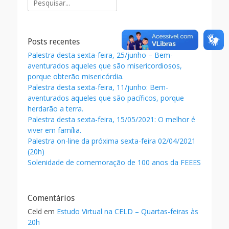
b
er
l
e
por:
o
o
Posts recentes
k
Palestra desta sexta-feira, 25/junho – Bem-
aventurados aqueles que são misericordiosos,
porque obterão misericórdia.
Palestra desta sexta-feira, 11/junho: Bem-
aventurados aqueles que são pacíficos, porque
herdarão a terra.
Palestra desta sexta-feira, 15/05/2021: O melhor é
viver em família.
Palestra on-line da próxima sexta-feira 02/04/2021
(20h)
Solenidade de comemoração de 100 anos da FEEES
Comentários
Celd
em
Estudo Virtual na CELD – Quartas-feiras às
20h