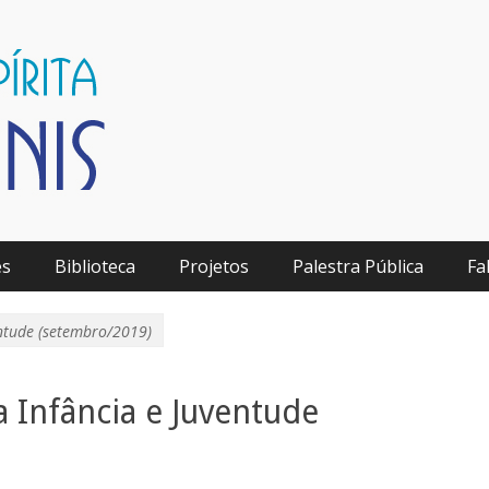
ita Léon Denis
es
Biblioteca
Projetos
Palestra Pública
Fa
entude (setembro/2019)
 Infância e Juventude