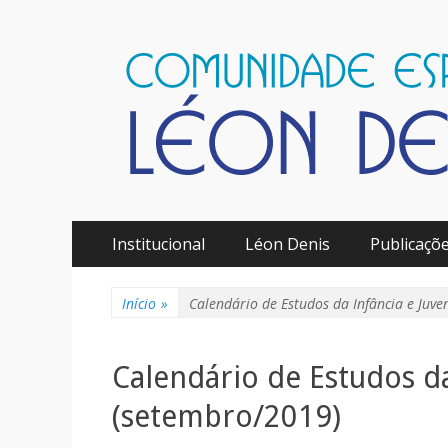
Comunidade Espír
Menu
Pular
Institucional
Léon Denis
Publicaçõ
para
principal
o
conteúdo
Início
»
Calendário de Estudos da Infância e Juv
Calendário de Estudos da
(setembro/2019)