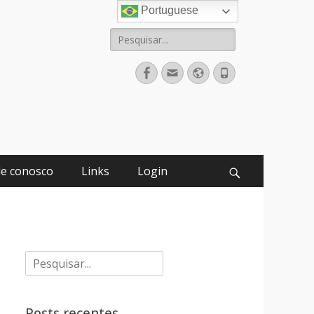
Portuguese
Pesquisar
por:
Facebook
Email
Website
Fone
le conosco
Links
Login
Pesquisar
Pesquisar
por:
Posts recentes