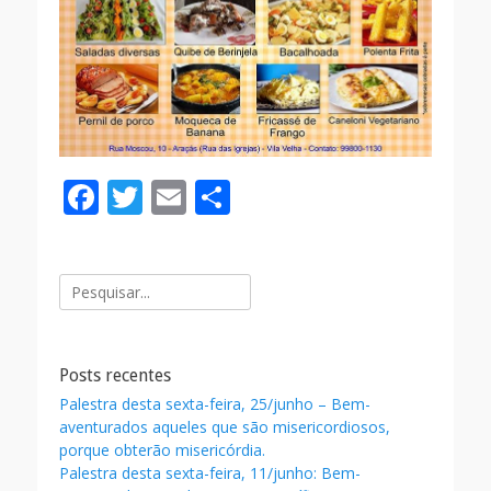
F
T
E
S
ac
w
m
h
e
itt
ai
ar
Pesquisar
b
er
l
e
por:
o
o
Posts recentes
k
Palestra desta sexta-feira, 25/junho – Bem-
aventurados aqueles que são misericordiosos,
porque obterão misericórdia.
Palestra desta sexta-feira, 11/junho: Bem-